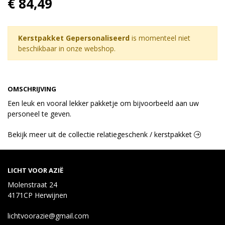
€ 84,49
Kerstpakket Gepersonaliseerd
is momenteel niet
beschikbaar in onze webshop.
OMSCHRIJVING
Een leuk en vooral lekker pakketje om bijvoorbeeld aan uw
personeel te geven.
Bekijk meer uit de collectie relatiegeschenk / kerstpakket
LICHT VOOR AZIË
Molenstraat 24
4171CP Herwijnen
lichtvoorazie@gmail.com