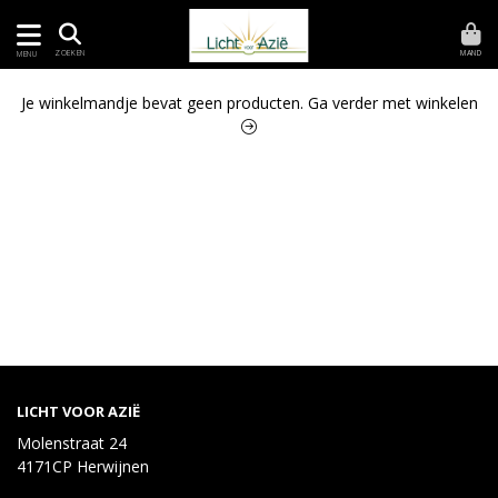
MAND
ZOEKEN
MENU
Je winkelmandje bevat geen producten.
Ga verder met winkelen
LICHT VOOR AZIË
Molenstraat 24
4171CP Herwijnen